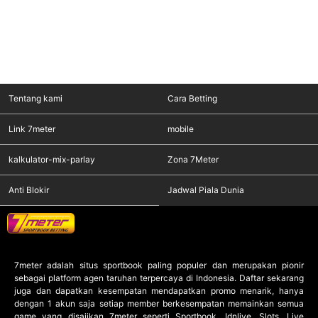
Tentang kami
Cara Betting
Link 7meter
mobile
kalkulator-mix-parlay
Zona 7Meter
Anti Blokir
Jadwal Piala Dunia
7meter
adalah situs sportbook paling populer dan merupakan pionir
sebagai platform agen taruhan terpercaya di Indonesia. Daftar sekarang
juga dan dapatkan kesempatan mendapatkan promo menarik, hanya
dengan 1 akun saja setiap member berkesempatan memainkan semua
game yang disajikan 7meter seperti Sportbook, Idnlive, Slots, Live