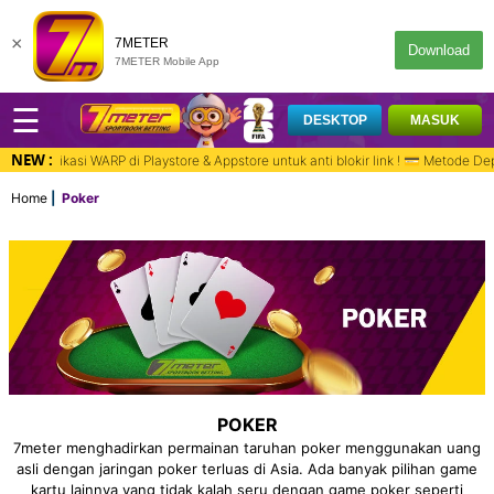
×
7METER
Download
7METER Mobile App
☰
DESKTOP
MASUK
NEW :
likasi WARP di Playstore & Appstore untuk anti blokir link ! 💳 Metode Dep
Home
Poker
POKER
7meter menghadirkan permainan taruhan poker menggunakan uang
asli dengan jaringan poker terluas di Asia. Ada banyak pilihan game
kartu lainnya yang tidak kalah seru dengan game poker seperti