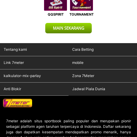
QQSPIRIT
TOURNAMENT
MAIN SEKARANG
Tentang kami
Cara Betting
Link 7meter
mobile
kalkulator-mix-parlay
Zona 7Meter
Anti Blokir
Jadwal Piala Dunia
7meter
adalah situs sportbook paling populer dan merupakan pionir
sebagai platform agen taruhan terpercaya di Indonesia. Daftar sekarang
juga dan dapatkan kesempatan mendapatkan promo menarik, hanya